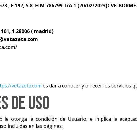
673 , F 192, S 8, H M 786799, I/A 1 (20/02/2023)CVE: BORM
 101, 1 28006 ( madrid)
o@vetazeta.com
eta.com/
tps://vetazeta.com
es dar a conocer y ofrecer los servicios q
s de Uso
eb le otorga la condición de Usuario, e implica la acept
so incluidas en las páginas: