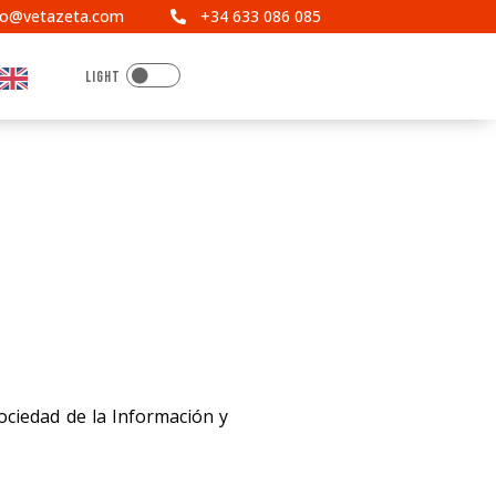
fo@vetazeta.com
+34 633 086 085


Sociedad de la Información y