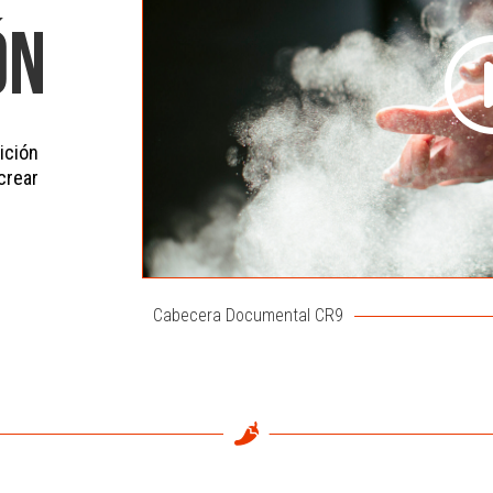
ÓN
ición
crear
Cabecera Documental CR9
