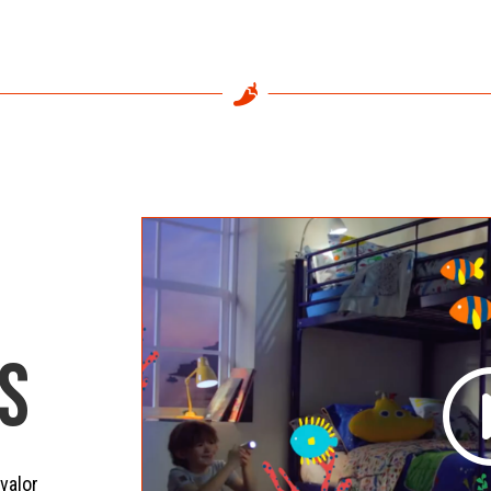

S
valor