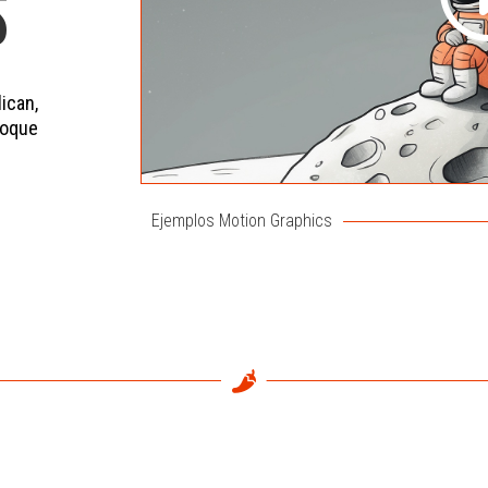
S
ican,
toque
Ejemplos Motion Graphics
