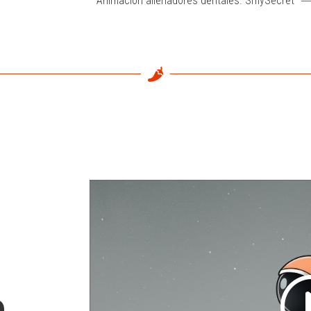
Animación alienadores dentales. SmySecret
