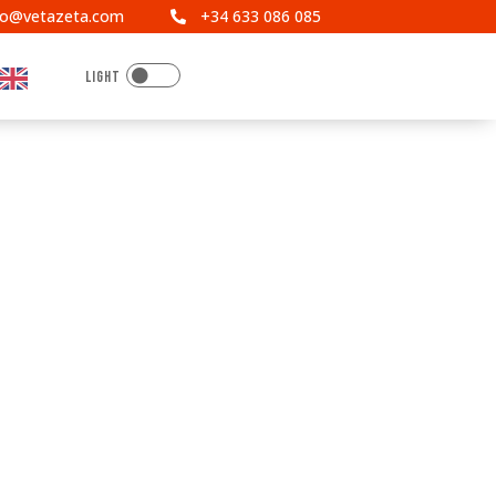
fo@vetazeta.com
+34 633 086 085

