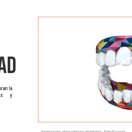
AD
ran la
as y