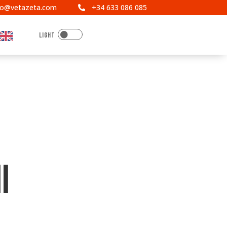
fo@vetazeta.com
+34 633 086 085


I