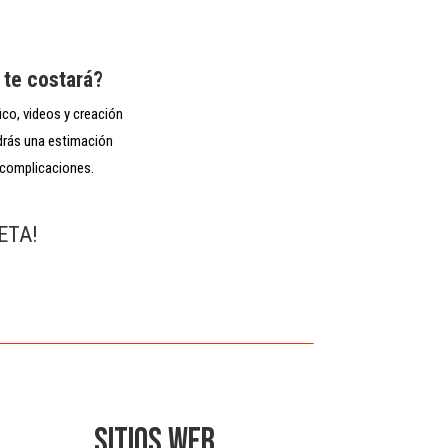
 te costará?
ico, videos y creación
drás una estimación
n complicaciones.
ZETA!
SITIOS WEB