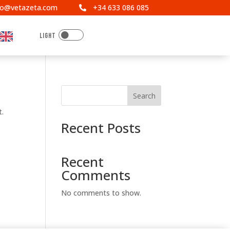
fo@vetazeta.com
+34 633 086 085


Search
t.
Recent Posts
Recent
Comments
No comments to show.