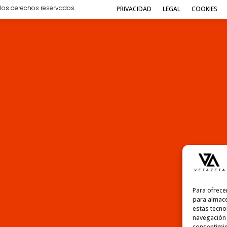
los derechos reservados.
PRIVACIDAD
LEGAL
COOKIES
Para ofrece
para almace
estas tecno
navegación o
consentimie